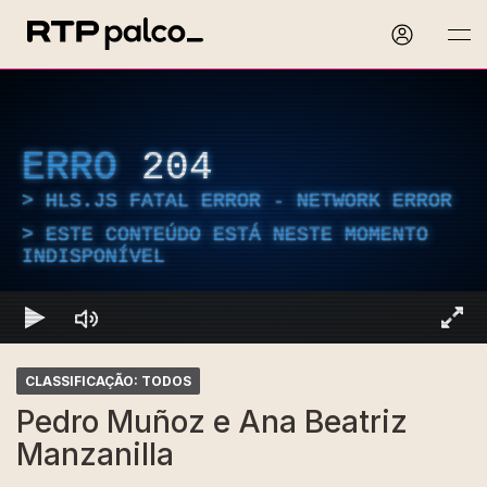
ERRO
204
HLS.JS FATAL ERROR - NETWORK ERROR
ESTE CONTEÚDO ESTÁ NESTE MOMENTO
INDISPONÍVEL
CLASSIFICAÇÃO: TODOS
Pedro Muñoz e Ana Beatriz
Manzanilla