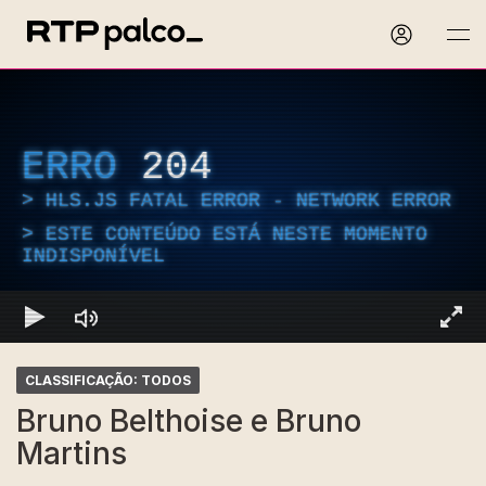
ERRO
204
HLS.JS FATAL ERROR - NETWORK ERROR
ESTE CONTEÚDO ESTÁ NESTE MOMENTO
INDISPONÍVEL
CLASSIFICAÇÃO: TODOS
Bruno Belthoise e Bruno
Martins