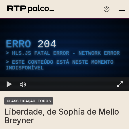
ERRO
204
HLS.JS FATAL ERROR - NETWORK ERROR
ESTE CONTEÚDO ESTÁ NESTE MOMENTO
INDISPONÍVEL
CLASSIFICAÇÃO: TODOS
Liberdade, de Sophia de Mello
Breyner