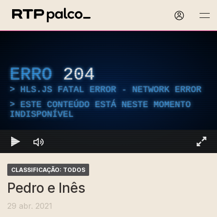
ERRO
204
HLS.JS FATAL ERROR - NETWORK ERROR
ESTE CONTEÚDO ESTÁ NESTE MOMENTO
INDISPONÍVEL
CLASSIFICAÇÃO: TODOS
Pedro e Inês
29 abr. 2021