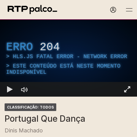
ERRO
204
HLS.JS FATAL ERROR - NETWORK ERROR
ESTE CONTEÚDO ESTÁ NESTE MOMENTO
INDISPONÍVEL
CLASSIFICAÇÃO: TODOS
Portugal Que Dança
Dinis Machado