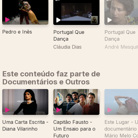
Pedro e Inês
Portugal Que
Portugal Que
Dança
Dança
Cláudia Dias
André Mesqui
Este conteúdo faz parte de
Documentários e Outros
Uma Carta Escrita -
Capitão Fausto -
Este Lugar - 
Diana Vilarinho
Um Ensaio para o
documentário
Futuro
Mário Melo C