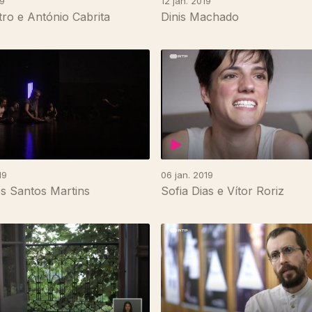
19
12 jan. 2019
ro e António Cabrita
Dinis Machado
19
06 jan. 2019
s Santos Martins
Sofia Dias e Vítor Roriz