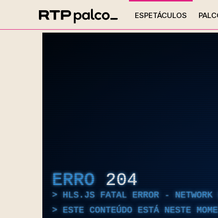
ESPETÁCULOS
PALC
ERRO
204
HLS.JS FATAL ERROR - NETWORK 
ESTE CONTEÚDO ESTÁ NESTE MOME