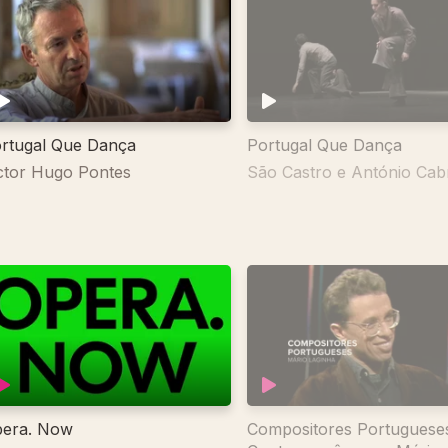
rtugal Que Dança
Portugal Que Dança
ctor Hugo Pontes
São Castro e António Cabr
era. Now
Compositores Portuguese