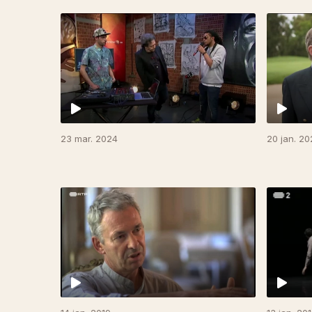
23 mar. 2024
20 jan. 20
350541