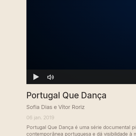
Portugal Que Dança
Sofia Dias e Vítor Roriz
06 jan. 2019
Portugal Que Dança é uma série documental pio
contemporânea portuguesa e dá visibilidade à 