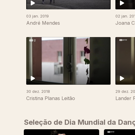
03 jan. 2019
02 jan. 20
André Mendes
Joana Ca
441622
30 dez. 2018
29 dez. 2
Cristina Planas Leitão
Lander 
Seleção de Dia Mundial da Dan