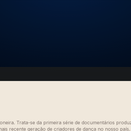
neira. Trata-se da primeira série de documentários produ
mais recente geração de criadores de dança no nosso país.