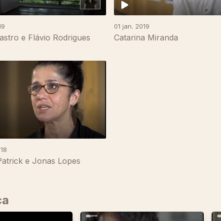
19
01 jan. 2019
stro e Flávio Rodrigues
Catarina Miranda
018
Patrick e Jonas Lopes
ça