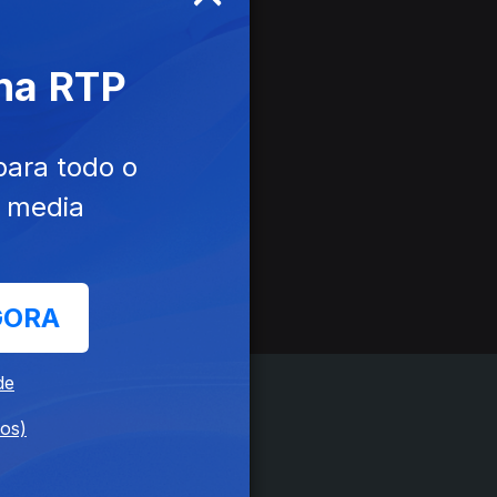
 na RTP
para todo o
e media
GORA
de
dos)