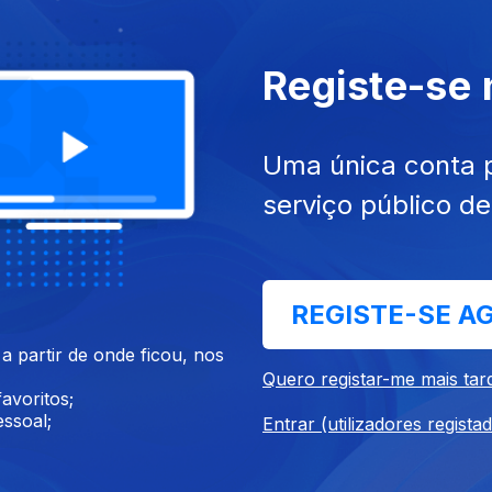
Registe-se
Uma única conta 
serviço público d
e Bolso
REGISTE-SE A
 partir de onde ficou, nos
Quero registar-me mais tar
Instale a aplicação
RTP Play
avoritos;
ssoal;
Entrar (utilizadores regista