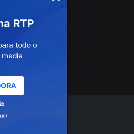
 na RTP
para todo o
e media
GORA
de
dos)