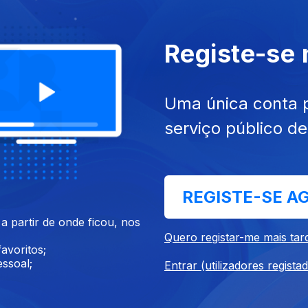
Registe-se
Uma única conta 
serviço público d
ropa
Osso Gesto
REGISTE-SE A
 partir de onde ficou, nos
Quero registar-me mais tar
Instale a aplicação
RTP Play
avoritos;
ssoal;
Entrar (utilizadores regista