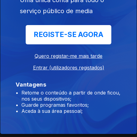
serviço público de media
Batata
Duas
REGISTE-SE AGORA
Quente
Pessoas a
Conversar
Quero registar-me mais tarde
Entrar (utilizadores registados)
Vantagens
Retome o conteúdo a partir de onde ficou,
nos seus dispositivos;
Guarde programas favoritos;
Aceda à sua área pessoal;
Uma Série
Os
de Coisas
Nossos
Clubes