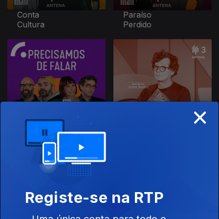
Conta
Paraíso
Cultura
Perdido
×
Precisamos
Cultura
de Falar
Erudita
Registe-se na RTP
Uma única conta para todo o