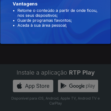
Vantagens
Retome o conteúdo a partir de onde ficou,
nos seus dispositivos;
Guarde programas favoritos;
Aceda à sua área pessoal;
As Donas
E se o 6
da Casa
fosse o 9?
(Entrevistas)
Instale a aplicação
RTP Play
Disponível para iOS, Android, Apple TV, Android TV e
CarPlay