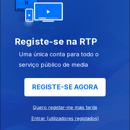
Tás Onde,
Vi na
Mariana?
Wikipedia
Registe-se na RTP
Uma única conta para todo o
serviço público de media
Mas Isso
Obrigado,
Não Tem
Internet
REGISTE-SE AGORA
Nada a
Ver
Quero registar-me mais tarde
Entrar (utilizadores registados)