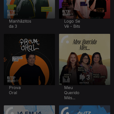
Manhãzitos
Logo Se
da 3
Vê - Bits
Prova
Meu
Oral
Querido
Mês...