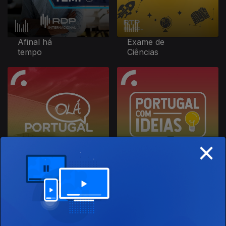
Afinal há
Exame de
tempo
Ciências
×
Olá
Portugal
Portugal
com ideias