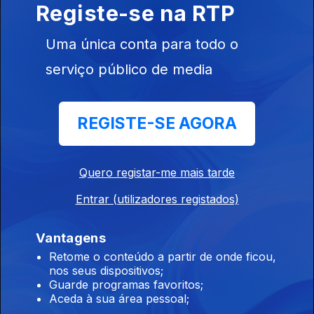
Registe-se na RTP
Instale a aplicação
RTP Play
Uma única conta para todo o
serviço público de media
Disponível para iOS, Android, Apple TV, Android TV e
CarPlay
REGISTE-SE AGORA
Quero registar-me mais tarde
Entrar (utilizadores registados)
Vantagens
Retome o conteúdo a partir de onde ficou,
nos seus dispositivos;
Guarde programas favoritos;
Aceda à sua área pessoal;