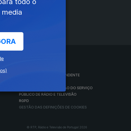
para todo o
e media
GORA
de
A EMPRESA
dos)
CONSELHO GERAL INDEPENDENTE
CONSELHO DE OPINIÃO
VINTE
CONTRATO DE CONCESSÃO DO SERVIÇO
PÚBLICO DE RÁDIO E TELEVISÃO
RGPD
GESTÃO DAS DEFINIÇÕES DE COOKIES
© RTP, Rádio e Televisão de Portugal 2026