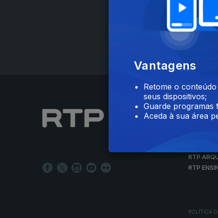
Vantagens
Retome o conteúdo a
seus dispositivos;
Guarde programas f
NOTÍCIAS
Aceda à sua área pe
DESPORT
TELEVIS
RÁDIO
RTP ARQ
RTP ENSI
POLÍTICA D