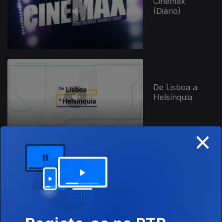
Cinemax
(Diário)
De Lisboa a
Helsínquia
×
Duas ou Três
Coisas