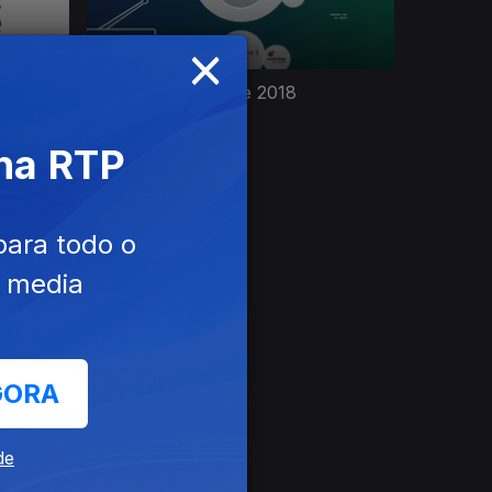
×
ue...
Maratona da Saúde 2018
 na RTP
para todo o
e media
GORA
de