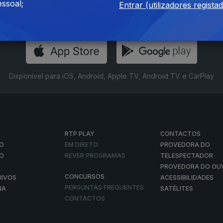
ssoal;
Entrar (utilizadores regista
Instale a aplicação
RTP Play
Disponível para iOS, Android, Apple TV, Android TV e CarPlay
RTP PLAY
CONTACTOS
O
EM DIRETO
PROVEDORA DO
ÃO
REVER PROGRAMAS
TELESPECTADOR
PROVEDORA DO OU
CONCURSOS
UIVOS
ACESSIBILIDADES
PERGUNTAS FREQUENTES
NA
SATÉLITES
CONTACTOS