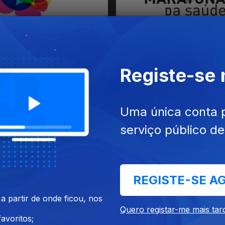
a da Saúde
Maratona da Saúde - Sabia q
Registe-se
Uma única conta 
serviço público d
o Cancro por Tu
REGISTE-SE A
 partir de onde ficou, nos
Quero registar-me mais tar
avoritos;