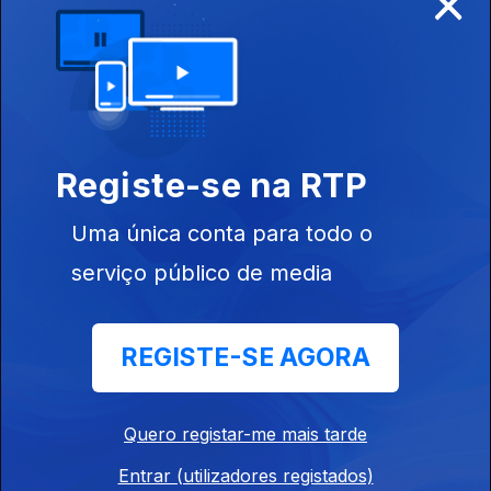
×
Natal dos
Hospitais 2023
(Madeira)
Registe-se na RTP
Uma única conta para todo o
Gala do
serviço público de media
Conservatório
2023
REGISTE-SE AGORA
Quero registar-me mais tarde
Mercado
Entrar (utilizadores registados)
Quinhentista