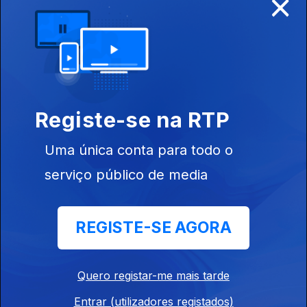
×
Rota das
Estrelas 2016
temporada I
Registe-se na RTP
Uma única conta para todo o
FN Kitchen
serviço público de media
Team Cup 2015
temporada III
REGISTE-SE AGORA
193735
Quero registar-me mais tarde
Madeira à la
Chef 2015
Entrar (utilizadores registados)