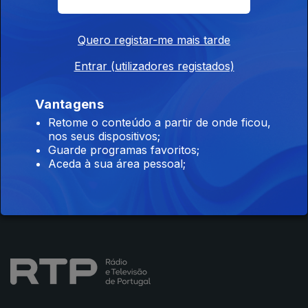
Quero registar-me mais tarde
Entrar (utilizadores registados)
Instale a aplicação
RTP Play
Vantagens
Retome o conteúdo a partir de onde ficou,
nos seus dispositivos;
Guarde programas favoritos;
Disponível para iOS, Android, Apple TV, Android TV e
Aceda à sua área pessoal;
CarPlay