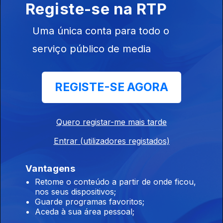
Registe-se na RTP
Instale a aplicação
RTP Play
Uma única conta para todo o
serviço público de media
Disponível para iOS, Android, Apple TV, Android TV e
CarPlay
REGISTE-SE AGORA
Quero registar-me mais tarde
Entrar (utilizadores registados)
Vantagens
Retome o conteúdo a partir de onde ficou,
nos seus dispositivos;
Guarde programas favoritos;
Aceda à sua área pessoal;