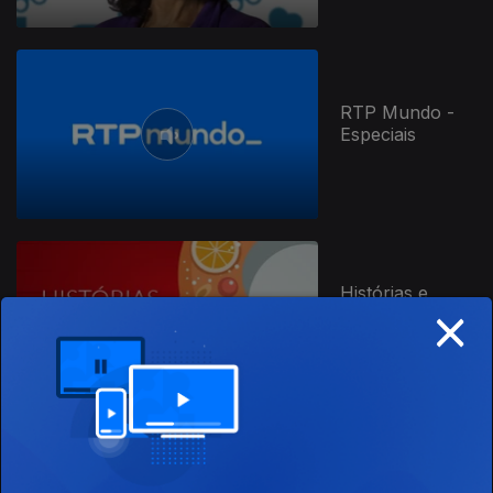
RTP Mundo -
Especiais
816591
Histórias e
×
Receitas de
Natal