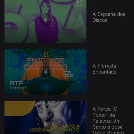
945588
A Espuma dos
Discos
A Floresta
Encantada
A Força (O
Poder) da
Palavra: Um
Canto a José
Mário Branco