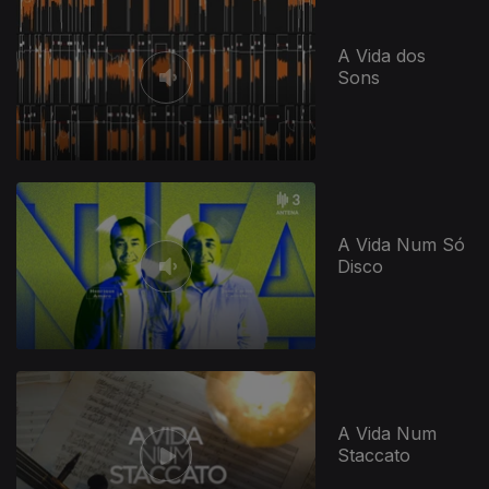
A Vida dos
Sons
A Vida Num Só
Disco
A Vida Num
Staccato