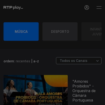
INFANTIS
MÚSICA
DESPORTO
JUVENI
ordem:
recentes
|
a-z
"Amores
Proibidos" -
Orquestra de
Câmara
Portuguesa