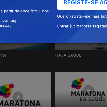
REGISTE-SE A
 partir de onde ficou, nos
Quero registar-me mais tar
avoritos;
ssoal;
Entrar (utilizadores regista
utor
HAJA SAÚDE
 I