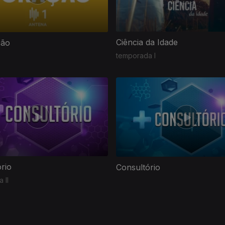
Ciência da Idade
ção
temporada I
rio
Consultório
 II