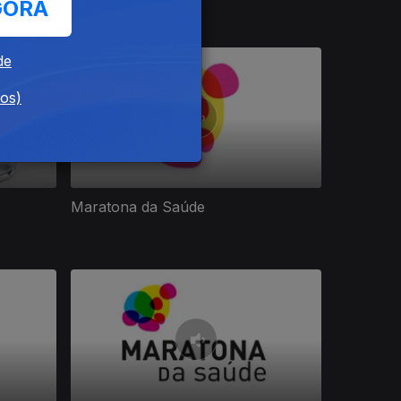
GORA
de
dos)
Maratona da Saúde