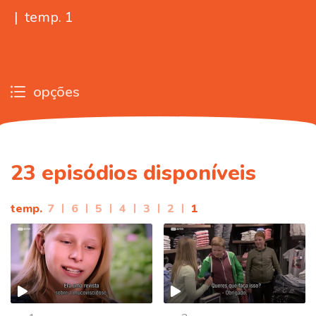
|
temp. 1
opções
23
episódios disponíveis
temp.
7
|
6
|
5
|
4
|
3
|
2
|
1