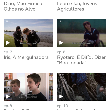
Dino, Mão Firme e
Leon e Jan, Jovens
Olhos no Alvo
Agricultores
ep. 7
ep. 8
Iris, A Mergulhadora
Ryotaro, É Difícil Dizer
"Boa Jogada"
ep. 9
ep. 10