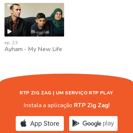
402423
ep. 23
Ayham - My New Life
RTP ZIG ZAG | UM SERVIÇO RTP PLAY
Instala a aplicação
RTP Zig Zag!