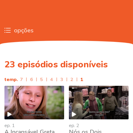
opções
23
episódios disponíveis
temp.
7
|
6
|
5
|
4
|
3
|
2
|
1
ep. 1
ep. 2
A Incansável Greta
Nós os Dois,