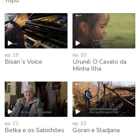
Topo
ep. 19
ep. 20
Bisan´s Voice
Uruné: O Cavalo da
Minha Ilha
ep. 21
ep. 22
Betka e os Sabichões
Goran e Sladjana