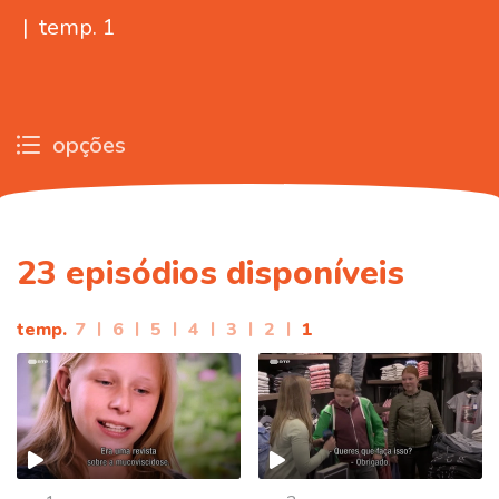
|
temp. 1
opções
23
episódios disponíveis
temp.
7
|
6
|
5
|
4
|
3
|
2
|
1