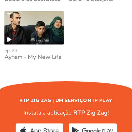
402423
ep. 23
Ayham - My New Life
RTP ZIG ZAG | UM SERVIÇO RTP PLAY
Instala a aplicação
RTP Zig Zag!