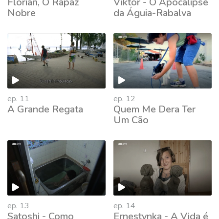
Florian, O Rapaz
Viktor - O Apocalipse
Nobre
da Águia-Rabalva
511912
ep. 11
ep. 12
A Grande Regata
Quem Me Dera Ter
Um Cão
ep. 13
ep. 14
Satoshi - Como
Ernestynka - A Vida é