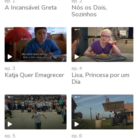
ep. 1
ep. 2
A Incansável Greta
Nós os Dois,
Sozinhos
ep. 3
ep. 4
Katja Quer Emagrecer
Lisa, Princesa por um
Dia
ep. 5
ep. 6