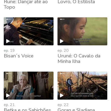
Rune: Dançar até ao
Lovro, O Estilista
Topo
ep. 19
ep. 20
Bisan´s Voice
Uruné: O Cavalo da
Minha Ilha
ep. 21
ep. 22
Betka e os Sabichões
Goran e Sladjana