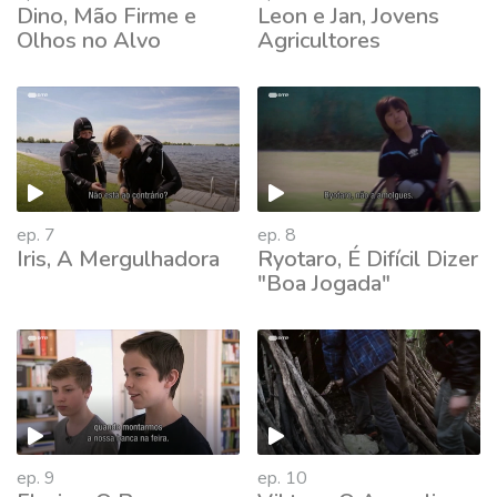
Dino, Mão Firme e
Leon e Jan, Jovens
Olhos no Alvo
Agricultores
ep. 7
ep. 8
Iris, A Mergulhadora
Ryotaro, É Difícil Dizer
"Boa Jogada"
ep. 9
ep. 10