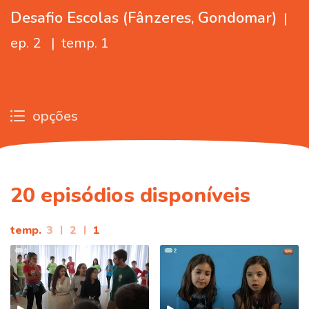
Desafio Escolas (Fânzeres, Gondomar)
|
ep. 2
|
temp. 1
opções
20
episódios disponíveis
temp.
3
|
2
|
1