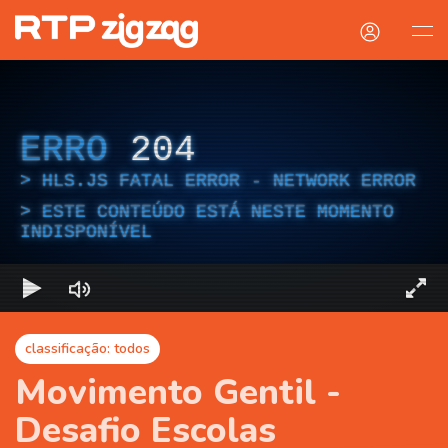
ERRO
204
HLS.JS FATAL ERROR - NETWORK ERROR
ESTE CONTEÚDO ESTÁ NESTE MOMENTO
INDISPONÍVEL
classificação: todos
Movimento Gentil -
Desafio Escolas