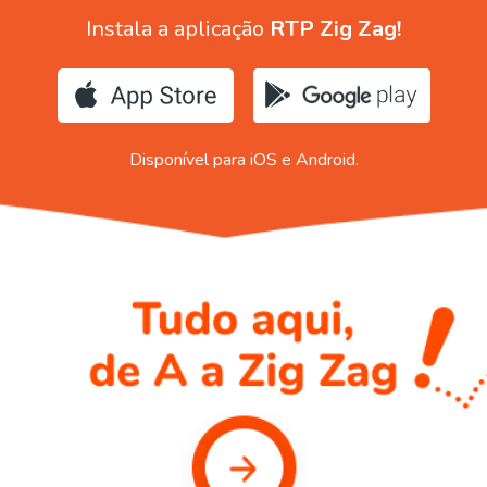
Instala a aplicação
RTP Zig Zag!
Disponível para iOS e Android.