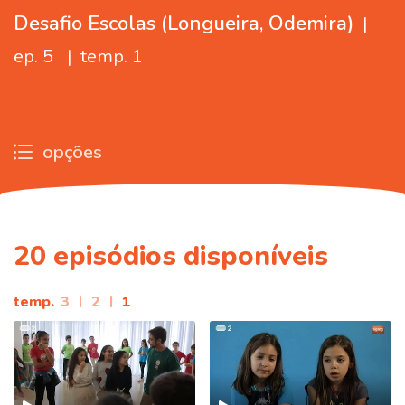
Desafio Escolas (Longueira, Odemira)
|
ep. 5
|
temp. 1
opções
20
episódios disponíveis
temp.
3
|
2
|
1