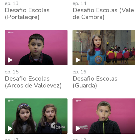
ep. 13
ep. 14
Desafio Escolas
Desafio Escolas (Vale
(Portalegre)
de Cambra)
ep. 15
ep. 16
Desafio Escolas
Desafio Escolas
(Arcos de Valdevez)
(Guarda)