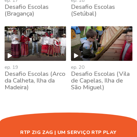
ep. 17
ep. 18
Desafio Escolas
Desafio Escolas
(Bragança)
(Setúbal)
405686
ep. 19
ep. 20
Desafio Escolas (Arco
Desafio Escolas (Vila
da Calheta, Ilha da
de Capelas, Ilha de
Madeira)
São Miguel)
RTP ZIG ZAG | UM SERVIÇO RTP PLAY