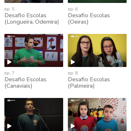
ep. 5
ep. 6
Desafio Escolas
Desafio Escolas
(Longueira, Odemira)
(Oeiras)
ep. 7
ep. 8
Desafio Escolas
Desafio Escolas
(Canaviais)
(Palmeira)