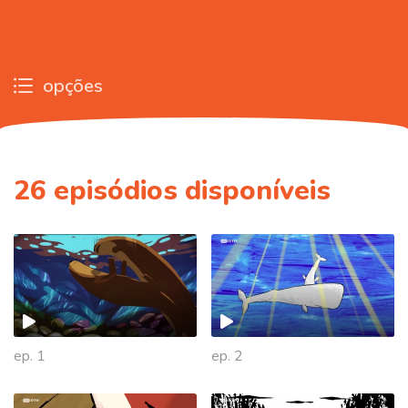
opções
26
episódios disponíveis
ep. 1
ep. 2