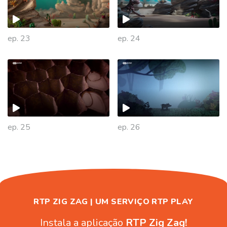
ep. 23
ep. 24
446524
ep. 25
ep. 26
RTP ZIG ZAG | UM SERVIÇO RTP PLAY
Instala a aplicação
RTP Zig Zag!