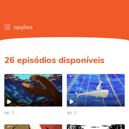
opções
26
episódios disponíveis
ep. 1
ep. 2