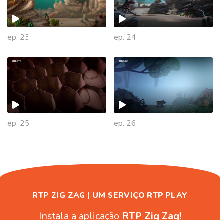
ep. 23
ep. 24
446524
ep. 25
ep. 26
RTP ZIG ZAG | UM SERVIÇO RTP PLAY
Instala a aplicação
RTP Zig Zag!