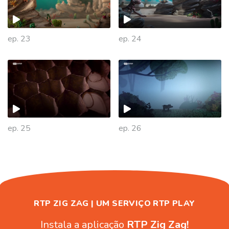
ep. 23
ep. 24
446524
ep. 25
ep. 26
RTP ZIG ZAG | UM SERVIÇO RTP PLAY
Instala a aplicação
RTP Zig Zag!