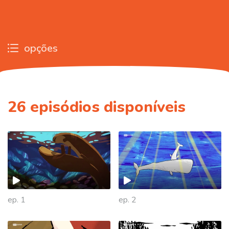
opções
26
episódios disponíveis
ep. 1
ep. 2