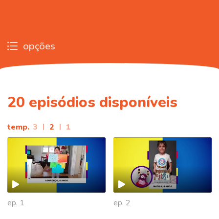
opções
20
episódios disponíveis
temp.
3
|
2
|
1
ep. 1
ep. 2