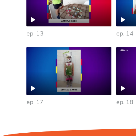
ep. 13
ep. 14
477829
ep. 17
ep. 18