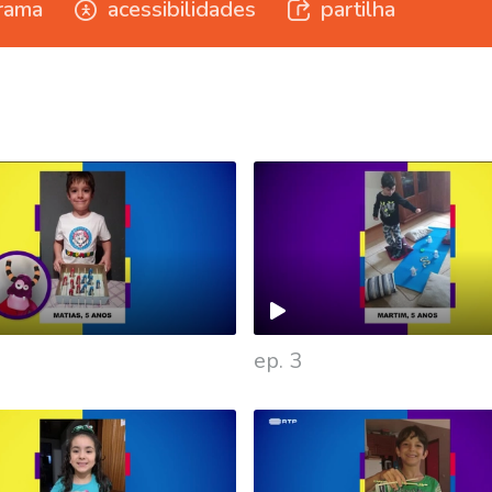
rama
acessibilidades
partilha
ep. 3