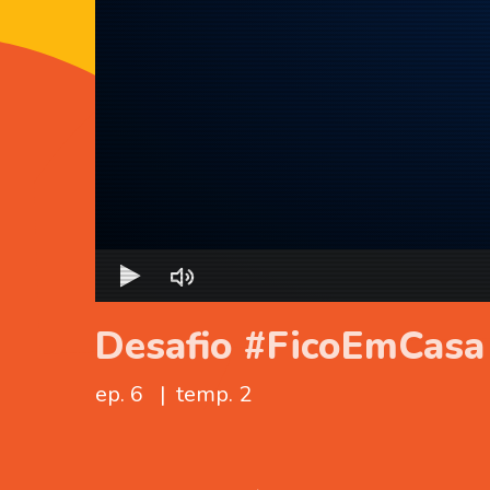
Desafio #FicoEmCasa
ep. 6
|
temp. 2