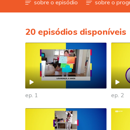
sobre o episódio
sobre o prog
20
episódios disponíveis
ep. 1
ep. 2