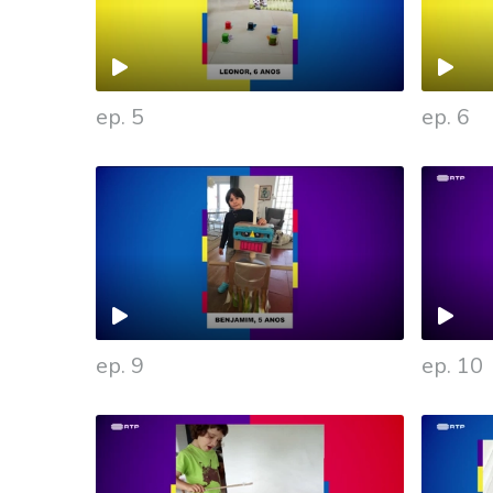
ep. 5
ep. 6
475870
ep. 9
ep. 10