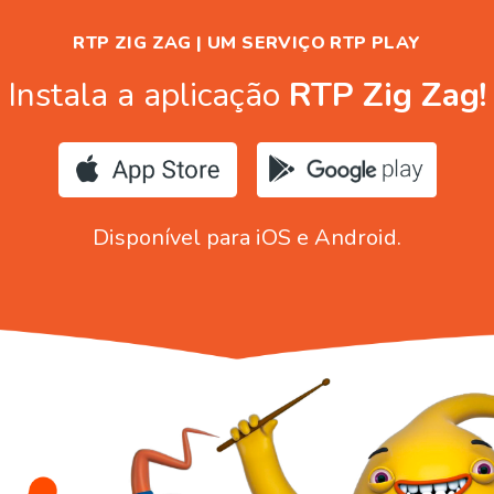
RTP ZIG ZAG | UM SERVIÇO RTP PLAY
Instala a aplicação
RTP Zig Zag!
Disponível para iOS e Android.