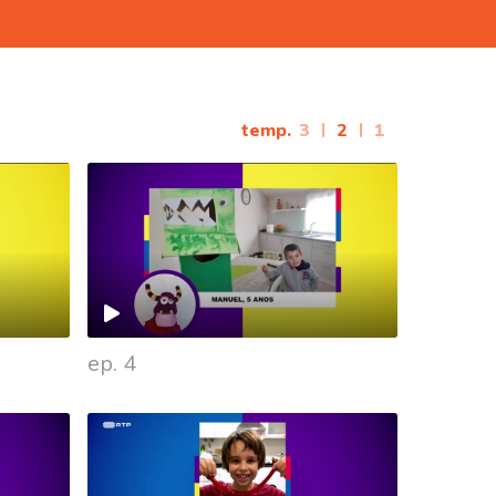
temp.
3
|
2
|
1
ep. 4