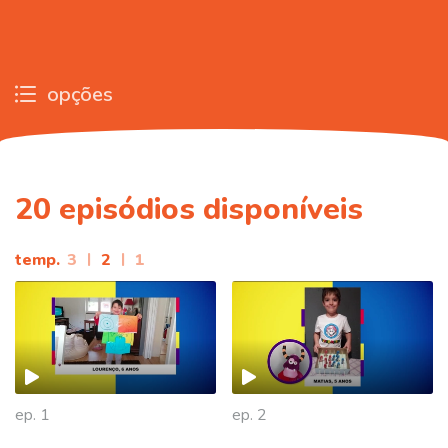
opções
20
episódios disponíveis
temp.
3
|
2
|
1
ep. 1
ep. 2