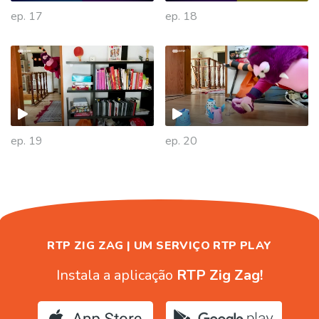
ep. 17
ep. 18
477829
ep. 19
ep. 20
RTP ZIG ZAG | UM SERVIÇO RTP PLAY
Instala a aplicação
RTP Zig Zag!