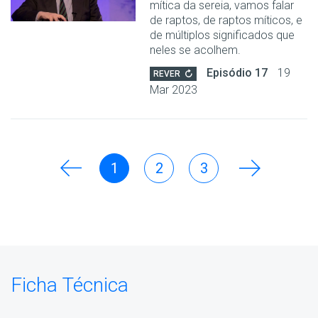
mítica da sereia, vamos falar
de raptos, de raptos míticos, e
de múltiplos significados que
neles se acolhem.
Episódio 17
19
REVER
Mar 2023
1
2
3
Ficha Técnica