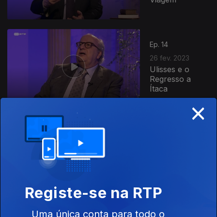
Ep. 14
26 fev. 2023
Ulisses e o
Regresso a
Ítaca
×
Ep. 13
19 fev. 2023
Ulisses e a
Odisseia
Registe-se na RTP
Uma única conta para todo o