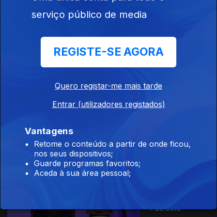
Ep. 12
12 fev. 2023
serviço público de media
A Morte de
Heitor
REGISTE-SE AGORA
Quero registar-me mais tarde
Ep. 11
05 fev. 2023
Aquiles e a
Entrar (utilizadores registados)
Morte de
Pátroclo
Vantagens
Retome o conteúdo a partir de onde ficou,
nos seus dispositivos;
Guarde programas favoritos;
Ep. 10
29 jan. 2023
Aceda à sua área pessoal;
Aquiles: Da
Infância à
Morte de
Pátroclo