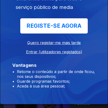
Ep. 12
12 fev. 2023
serviço público de media
A Morte de
Heitor
REGISTE-SE AGORA
Quero registar-me mais tarde
Ep. 11
05 fev. 2023
Aquiles e a
Entrar (utilizadores registados)
Morte de
Pátroclo
Vantagens
Retome o conteúdo a partir de onde ficou,
nos seus dispositivos;
Guarde programas favoritos;
Ep. 10
29 jan. 2023
Aceda à sua área pessoal;
Aquiles: Da
Infância à
Morte de
Pátroclo