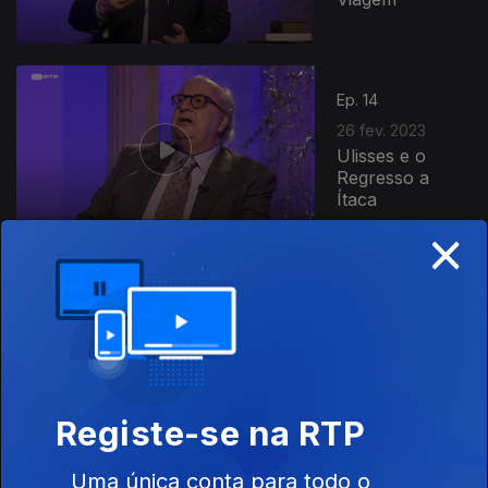
Ep. 14
26 fev. 2023
Ulisses e o
Regresso a
Ítaca
×
Ep. 13
19 fev. 2023
Ulisses e a
Odisseia
Registe-se na RTP
Uma única conta para todo o