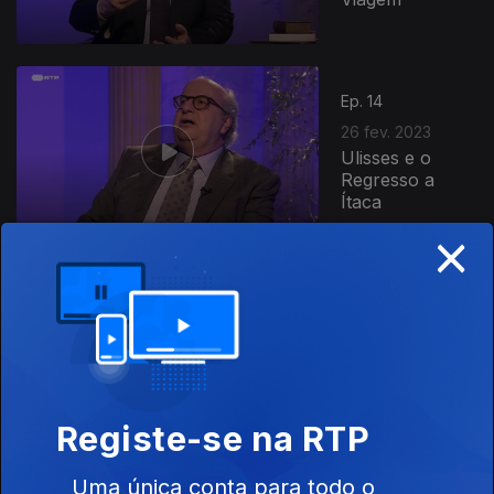
Ep. 14
26 fev. 2023
Ulisses e o
Regresso a
Ítaca
×
Ep. 13
19 fev. 2023
Ulisses e a
Odisseia
Registe-se na RTP
Uma única conta para todo o