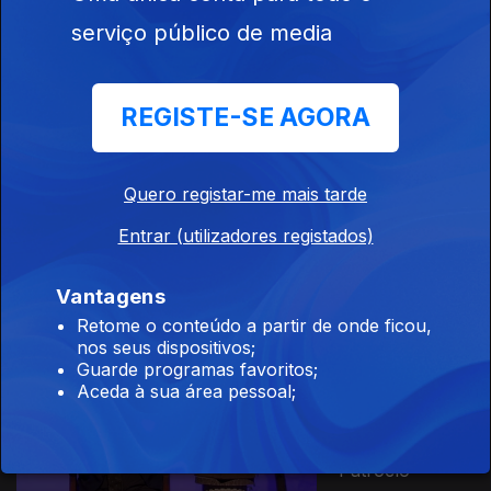
Ep. 12
12 fev. 2023
serviço público de media
A Morte de
Heitor
REGISTE-SE AGORA
Quero registar-me mais tarde
Ep. 11
05 fev. 2023
Aquiles e a
Entrar (utilizadores registados)
Morte de
Pátroclo
Vantagens
Retome o conteúdo a partir de onde ficou,
nos seus dispositivos;
Guarde programas favoritos;
Ep. 10
29 jan. 2023
Aceda à sua área pessoal;
Aquiles: Da
Infância à
Morte de
Pátroclo