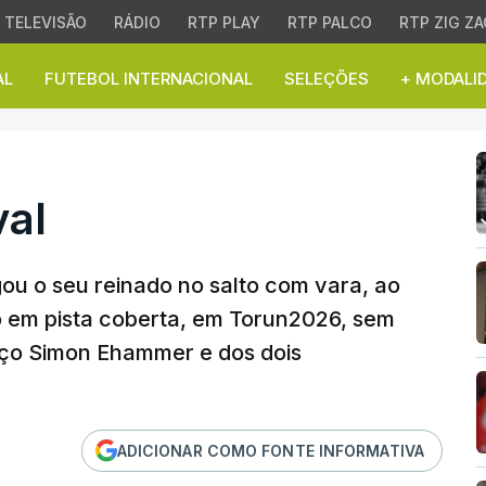
TELEVISÃO
RÁDIO
RTP PLAY
RTP PALCO
RTP ZIG ZA
AL
FUTEBOL INTERNACIONAL
SELEÇÕES
+ MODALI
val
ou o seu reinado no salto com vara, ao
 em pista coberta, em Torun2026, sem
uíço Simon Ehammer e dos dois
ADICIONAR COMO FONTE INFORMATIVA