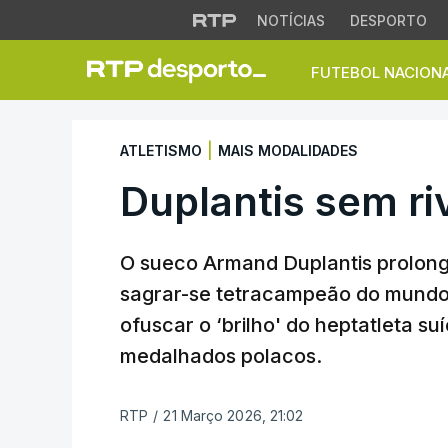
NOTÍCIAS
DESPORTO
FUTEBOL NACION
Duplantis sem rival
|
ATLETISMO
MAIS MODALIDADES
Duplantis sem ri
O sueco Armand Duplantis prolong
sagrar-se tetracampeão do mundo
ofuscar o ‘brilho' do heptatleta s
medalhados polacos.
RTP
/
21 Março 2026, 21:02