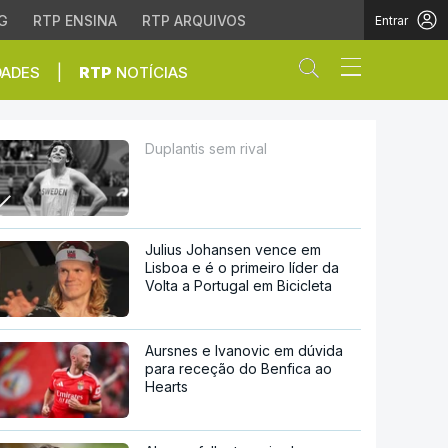
G
RTP ENSINA
RTP ARQUIVOS
Entrar
Abrir campo de
|
DADES
RTP
NOTÍCIAS
Duplantis sem rival
Julius Johansen vence em
Lisboa e é o primeiro líder da
Volta a Portugal em Bicicleta
Aursnes e Ivanovic em dúvida
para receção do Benfica ao
Hearts