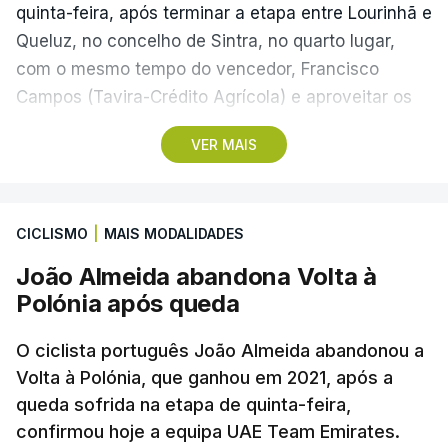
quinta-feira, após terminar a etapa entre Lourinhã e
Queluz, no concelho de Sintra, no quarto lugar,
com o mesmo tempo do vencedor, Francisco
Campos (Tavira-Crédito Agrícola) e aproveitar os
05.28 minutos perdidos pelo colega Julius
VER MAIS
Johansen, vencedor do prólogo, para envergar a
amarela.
CICLISMO
|
MAIS MODALIDADES
Três anos depois da etapa que ligou Sines e Loulé,
com vitória de João Matias (Tavfer-Ovos
João Almeida abandona Volta à
Matinados-Mortágua), o pelotão volta a partir da
Polónia após queda
cidade do litoral alentejano, rumo a Albufeira, num
percurso com 180,4 quilómetros, que reúne três
O ciclista português João Almeida abandonou a
metas volantes e uma contagem de montanha de
Volta à Polónia, que ganhou em 2021, após a
queda sofrida na etapa de quinta-feira,
terceira categoria, em Odeceixe, ao quilómetro
confirmou hoje a equipa UAE Team Emirates.
86,2.