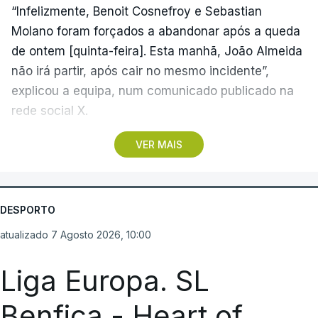
Agrícola) e a desclassificação do irlandês Ciah
“Infelizmente, Benoit Cosnefroy e Sebastian
Keogh (APS Pro Cycling by Team Cadence
Molano foram forçados a abandonar após a queda
Cycling), após concluir a etapa para além do
de ontem [quinta-feira]. Esta manhã, João Almeida
tempo de controlo.
não irá partir, após cair no mesmo incidente”,
explicou a equipa, num comunicado publicado na
(Com Lusa)
rede social X.
VER MAIS
A formação dos Emirados Árabes Unidos
acrescentou ainda que “não há fraturas, e os três
rapazes agora seguirão para casa para descansar
antes de suas próximas corridas”, desejando
DESPORTO
rápidas melhoras aos corredores.
atualizado 7 Agosto 2026, 10:00
Na quinta-feira, João Almeida caiu e magoou-se
Liga Europa. SL
com alguma gravidade, na quarta etapa ganha
Benfica - Heart of
pelo neerlandês Bart Lemmen (Visma-Lease a