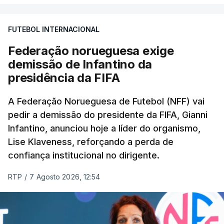
A conferência de imprensa servia de antevisão à
estreia na I Liga, no sábado, frente ao Estrela da
FUTEBOL INTERNACIONAL
Amadora, mas foi dominada pela atividade dos
‘leões’ no mercado de transferências, onde Borges
Federação norueguesa exige
vincou, mais do que uma vez, que o clube “tem
demissão de Infantino da
feito um trabalho excelente”.
presidência da FIFA
Questionado sobre se o elevado número de
A Federação Norueguesa de Futebol (NFF) vai
pedir a demissão do presidente da FIFA, Gianni
entradas e saídas confirmava que o Sporting
Infantino, anunciou hoje a líder do organismo,
estava a precisar de jogadores com vontade de
Lise Klaveness, reforçando a perda de
vencer pelo clube, como afirmou o presidente,
confiança institucional no dirigente.
Frederico Varandas, após a derrota na final da
Taça de Portugal, o transmontano recusou a ideia
RTP
/
7 Agosto 2026, 12:54
de “fim de ciclo”, mas admitiu que “tinham de
acontecer” mudanças, “até por vontade mútua” do
clube e dos jogadores.