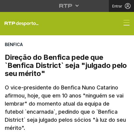
Entrar
Direção do Benfica ped
BENFICA
Direção do Benfica pede que
`Benfica District` seja "julgado pelo
seu mérito"
O vice-presidente do Benfica Nuno Catarino
afirmou, hoje, que em 10 anos "ninguém se vai
lembrar" do momento atual da equipa de
futebol `encarnada`, pedindo que o `Benfica
District` seja julgado pelos sócios "à luz do seu
mérito".