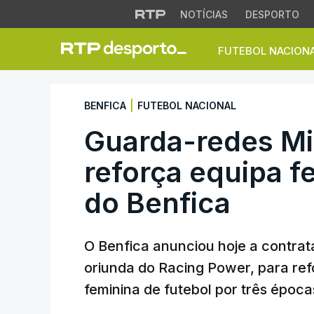
NOTÍCIAS
DESPORTO
FUTEBOL NACION
Guarda-redes Micha
|
BENFICA
FUTEBOL NACIONAL
Guarda-redes Mi
reforça equipa f
do Benfica
O Benfica anunciou hoje a contra
oriunda do Racing Power, para refo
feminina de futebol por três época