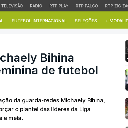
TELEVISÃO
RÁDIO
RTP PLAY
RTP PALCO
RTP ZIG ZA
AL
FUTEBOL INTERNACIONAL
SELEÇÕES
+ MODALI
ely Bihina reforça equi
chaely Bihina
eminina de futebol
tação da guarda-redes Michaely Bihina,
rçar o plantel das líderes da Liga
s e meia.