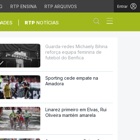
G
RTP ENSINA
RTP ARQUIVOS
Entrar
Abrir campo de
|
DADES
RTP
NOTÍCIAS
pa feminina de futebol
Guarda-redes Michaely Bihina
reforça equipa feminina de
futebol do Benfica
Sporting cede empate na
Amadora
Linarez primeiro em Elvas, Rui
Oliveira mantém amarela