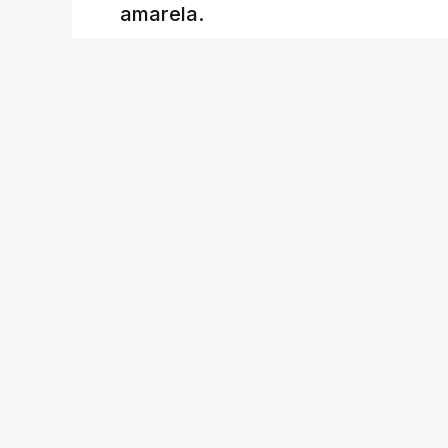
amarela.
RTP
/
atualizado 8 Agosto 2026, 20:23