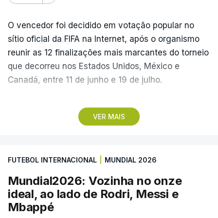
O vencedor foi decidido em votação popular no
sítio oficial da FIFA na Internet, após o organismo
reunir as 12 finalizações mais marcantes do torneio
que decorreu nos Estados Unidos, México e
Canadá, entre 11 de junho e 19 de julho.
Lopes Cabral conquistou o prémio graças ao
VER MAIS
remate de pé direito que colocou a bola no ângulo
da baliza de Emiliano Martínez, aos 12 minutos do
prolongamento, no duelo frente à Argentina (2-3).
FUTEBOL INTERNACIONAL
|
MUNDIAL 2026
“Foi simplesmente surreal”, disse à FIFA o jogador
Mundial2026: Vozinha no onze
dos turcos do Trabzonspor, recordando o momento
ideal, ao lado de Rodri, Messi e
que fez Cabo Verde sonhar alto na sua primeira
Mbappé
participação numa fase final de um Mundial.