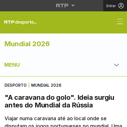
Entrar
"A caravana do golo". 
Mundial 2026
MENU
DESPORTO
|
MUNDIAL 2026
"A caravana do golo". Ideia surgiu
antes do Mundial da Rússia
Viajar numa caravana até ao local onde se
disputam os jogos portugueses no mundial. Uma