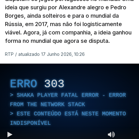
ideia que surgiu por Alexandre alegro e Pedro
Borges, ainda solteiros e para o mundial da
Rússia, em 2017, mas não foi logisticamente
viável. Agora, já com companhia, a ideia ganhou
forma no mundial que agora se disputa.
RTP
/
atualizado 17 Junho 2026, 10:26
ERRO
303
SHAKA PLAYER FATAL ERROR - ERROR
FROM THE NETWORK STACK
ESTE CONTEÚDO ESTÁ NESTE MOMENTO
INDISPONÍVEL