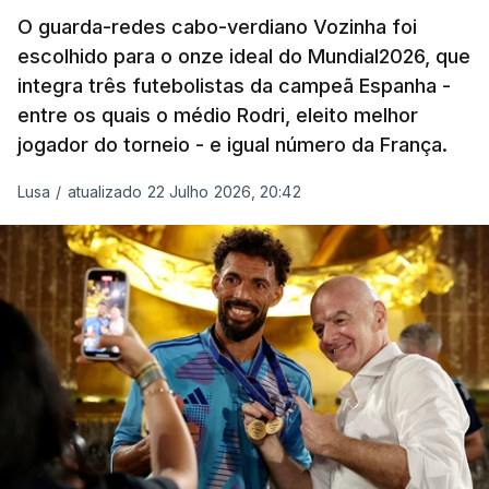
O guarda-redes cabo-verdiano Vozinha foi
escolhido para o onze ideal do Mundial2026, que
O ex-lateral do Benfica considerou que o galardão
integra três futebolistas da campeã Espanha -
“é um enorme orgulho e um reconhecimento que
entre os quais o médio Rodri, eleito melhor
qualquer jogador gostaria de ter”.
jogador do torneio - e igual número da França.
“Fico muito feliz pelo carinho de todas as pessoas
Lusa
/
atualizado 22 Julho 2026, 20:42
que elegeram o meu golo como o melhor da
competição”, afirmou o futebolista, de 23 anos.
À FIFA, o internacional cabo-verdiano, que nasceu
em Roterdão (Países Baixos), garantiu que o lance
não foi obra do acaso.
“Foi a segunda vez que marquei um golo daqueles.
(…) Não foi algo completamente novo para mim.
Mas marcar um golo daquela qualidade num palco