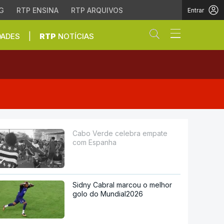
G
RTP ENSINA
RTP ARQUIVOS
Entrar
Abrir campo de
|
DADES
RTP
NOTÍCIAS
Cabo Verde celebra empate
com Espanha
Sidny Cabral marcou o melhor
golo do Mundial2026