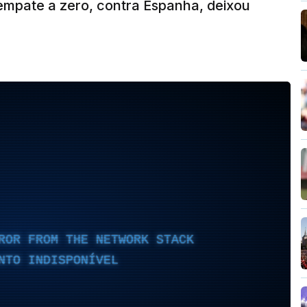
empate a zero, contra Espanha, deixou
ROR FROM THE NETWORK STACK
NTO INDISPONÍVEL