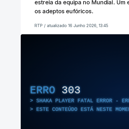
estreia da equipa no Mundial. Um 
os adeptos eufóricos.
RTP
/
atualizado 16 Junho 2026, 13:45
ERRO
303
SHAKA PLAYER FATAL ERROR - ER
ESTE CONTEÚDO ESTÁ NESTE MOME