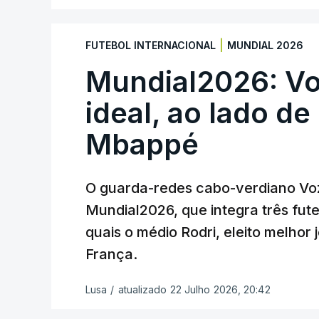
“Foi simplesmente surreal”, disse à FIFA
recordando o momento que fez Cabo Verd
|
FUTEBOL INTERNACIONAL
MUNDIAL 2026
numa fase final de um Mundial.
Mundial2026: Vo
O ex-lateral do Benfica considerou que
ideal, ao lado de
reconhecimento que qualquer jogador gos
Mbappé
“Fico muito feliz pelo carinho de todas
melhor da competição”, afirmou o futebol
O guarda-redes cabo-verdiano Vozi
Mundial2026, que integra três fut
À FIFA, o internacional cabo-verdiano, 
quais o médio Rodri, eleito melhor 
garantiu que o lance não foi obra do aca
França.
“Foi a segunda vez que marquei um golo
Lusa
/
atualizado 22 Julho 2026, 20:42
novo para mim. Mas marcar um golo da