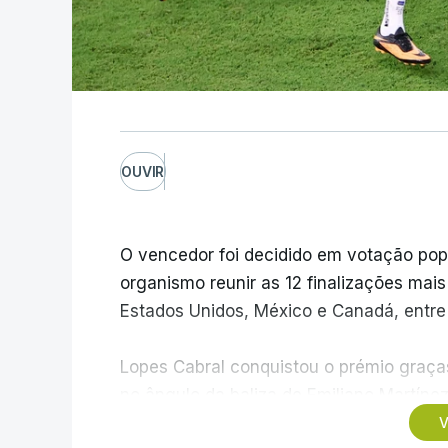
OUVIR
O vencedor foi decidido em votação popula
organismo reunir as 12 finalizações mai
Estados Unidos, México e Canadá, entre 1
Lopes Cabral conquistou o prémio graças
no ângulo da baliza de Emiliano Martíne
frente à Argentina (2-3).
V