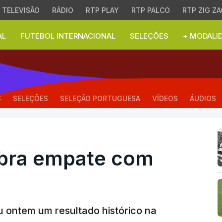
TELEVISÃO
RÁDIO
RTP PLAY
RTP PALCO
RTP ZIG ZA
AL
FUTEBOL INTERNACIONAL
SELEÇÕES
+ MODALI
ra empate com Espanha
S
SELEÇÕES
SELEÇÃO PORTUGUESA
VÍDEOS
ÁUDIOS
ebra empate com
 ontem um resultado histórico na