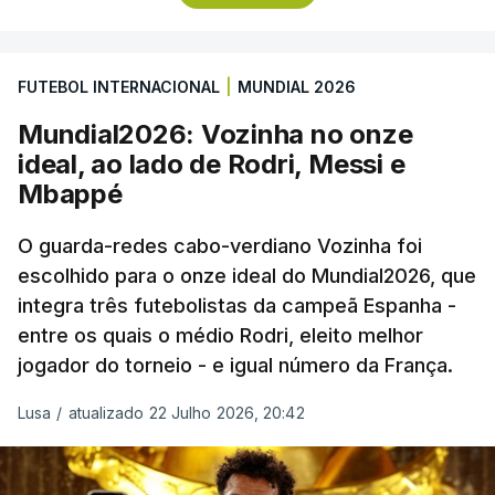
da baliza de Emiliano Martínez, aos 12 minutos do
prolongamento, no duelo frente à Argentina (2-3).
FUTEBOL INTERNACIONAL
|
MUNDIAL 2026
“Foi simplesmente surreal”, disse à FIFA o jogador
Mundial2026: Vozinha no onze
dos turcos do Trabzonspor, recordando o momento
ideal, ao lado de Rodri, Messi e
que fez Cabo Verde sonhar alto na sua primeira
Mbappé
participação numa fase final de um Mundial.
O guarda-redes cabo-verdiano Vozinha foi
escolhido para o onze ideal do Mundial2026, que
O ex-lateral do Benfica considerou que o galardão
integra três futebolistas da campeã Espanha -
“é um enorme orgulho e um reconhecimento que
entre os quais o médio Rodri, eleito melhor
qualquer jogador gostaria de ter”.
jogador do torneio - e igual número da França.
“Fico muito feliz pelo carinho de todas as pessoas
Lusa
/
atualizado 22 Julho 2026, 20:42
que elegeram o meu golo como o melhor da
competição”, afirmou o futebolista, de 23 anos.