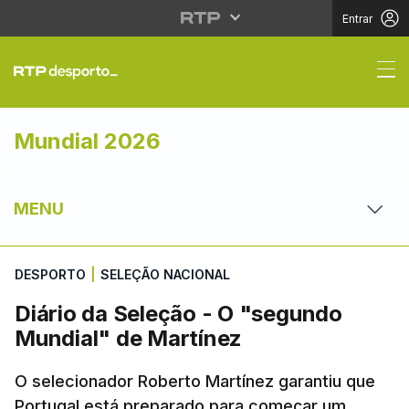
Entrar
Diário da Seleção - O
Mundial 2026
MENU
DESPORTO
|
SELEÇÃO NACIONAL
Diário da Seleção - O "segundo
Mundial" de Martínez
O selecionador Roberto Martínez garantiu que
Portugal está preparado para começar um