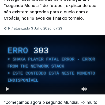
“segundo Mundial” de futebol, explicando que
não existem segredos para o duelo com a
Croácia, nos 16 avos de final do torneio.
RTP
/
atualizado 3 Julho 2026, 07:23
ERRO
303
SHAKA PLAYER FATAL ERROR - ERROR
FROM THE NETWORK STACK
ESTE CONTEÚDO ESTÁ NESTE MOMENTO
INDISPONÍVEL
“Começamos agora o segundo Mundial. Foi muito