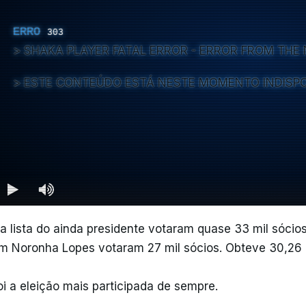
ERRO
303
SHAKA PLAYER FATAL ERROR - ERROR FROM TH
ESTE CONTEÚDO ESTÁ NESTE MOMENTO INDISP
a lista do ainda presidente votaram quase 33 mil sócios
m Noronha Lopes votaram 27 mil sócios. Obteve 30,26 
oi a eleição mais participada de sempre.