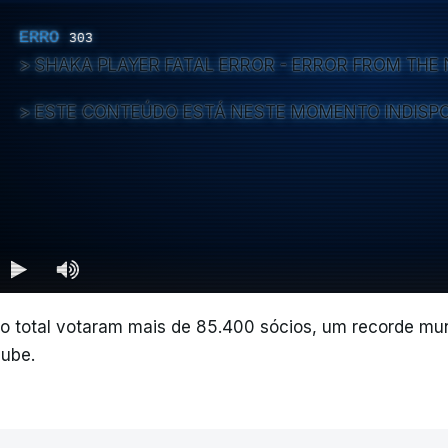
ERRO
303
SHAKA PLAYER FATAL ERROR - ERROR FROM TH
ESTE CONTEÚDO ESTÁ NESTE MOMENTO INDISP
o total votaram mais de 85.400 sócios, um recorde mun
lube.