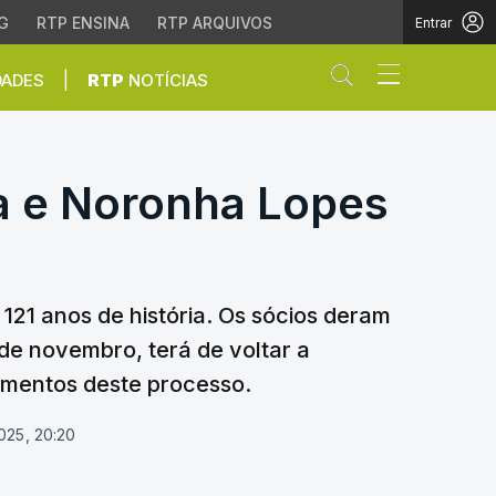
G
RTP ENSINA
RTP ARQUIVOS
Entrar
Abrir campo de
|
DADES
RTP
NOTÍCIAS
a e Noronha Lopes disp
ta e Noronha Lopes
121 anos de história. Os sócios deram
 de novembro, terá de voltar a
imentos deste processo.
025, 20:20