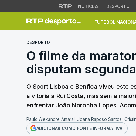
NOTÍCIAS
DESPORTO
FUTEBOL NACION
O filme da marato
DESPORTO
O filme da marato
disputam segunda
O Sport Lisboa e Benfica viveu este e
a vitória a Rui Costa, mas sem a maio
enfrentar João Noronha Lopes. Acomp
Paulo Alexandre Amaral, Joana Raposo Santos, Crist
ADICIONAR COMO FONTE INFORMATIVA