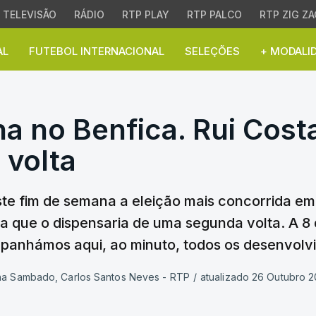
TELEVISÃO
RÁDIO
RTP PLAY
RTP PALCO
RTP ZIG ZA
AL
FUTEBOL INTERNACIONAL
SELEÇÕES
+ MODALI
na no Benfica. Rui Cost
na no Benfica. Rui Cos
 volta
ste fim de semana a eleição mais concorrida em 
ria que o dispensaria de uma segunda volta. A 8
anhámos aqui, ao minuto, todos os desenvolv
ina Sambado, Carlos Santos Neves - RTP
/
atualizado 26 Outubro 2