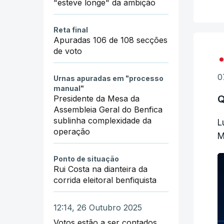
"esteve longe" da ambição
Reta final
Apuradas 106 de 108 secções
de voto
0
Urnas apuradas em "processo
manual"
Q
Presidente da Mesa da
Assembleia Geral do Benfica
sublinha complexidade da
L
operação
M
Ponto de situação
Rui Costa na dianteira da
corrida eleitoral benfiquista
12:14, 26 Outubro 2025
Votos estão a ser contados