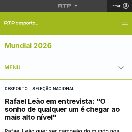
Entrar
Rafael Leão em entrevi
Mundial 2026
MENU
DESPORTO
|
SELEÇÃO NACIONAL
Rafael Leão em entrevista: "O
sonho de qualquer um é chegar ao
mais alto nível"
Rafael Leão quer ser campeão do mundo nos