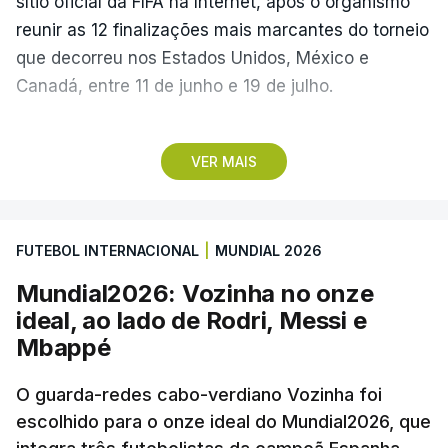
sítio oficial da FIFA na Internet, após o organismo
reunir as 12 finalizações mais marcantes do torneio
que decorreu nos Estados Unidos, México e
Canadá, entre 11 de junho e 19 de julho.
Lopes Cabral conquistou o prémio graças ao
VER MAIS
remate de pé direito que colocou a bola no ângulo
da baliza de Emiliano Martínez, aos 12 minutos do
prolongamento, no duelo frente à Argentina (2-3).
FUTEBOL INTERNACIONAL
|
MUNDIAL 2026
“Foi simplesmente surreal”, disse à FIFA o jogador
Mundial2026: Vozinha no onze
dos turcos do Trabzonspor, recordando o momento
ideal, ao lado de Rodri, Messi e
que fez Cabo Verde sonhar alto na sua primeira
Mbappé
participação numa fase final de um Mundial.
O guarda-redes cabo-verdiano Vozinha foi
escolhido para o onze ideal do Mundial2026, que
O ex-lateral do Benfica considerou que o galardão