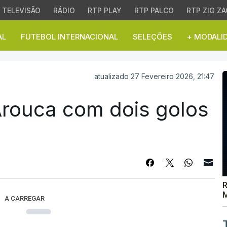
TELEVISÃO
RÁDIO
RTP PLAY
RTP PALCO
RTP ZIG ZA
AL
FUTEBOL INTERNACIONAL
SELEÇÕES
+ MODALI
ouca com dois golos no
atualizado 27 Fevereiro 2026, 21:47
Arouca com dois golos
R
M
A CARREGAR