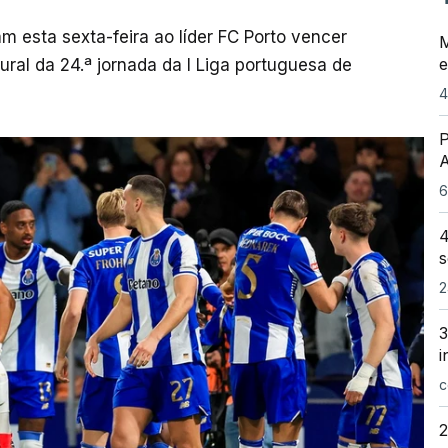
m esta sexta-feira ao líder FC Porto vencer
M
e
ral da 24.ª jornada da I Liga portuguesa de
4
P
A
6
4
s
2
3
i
c
2