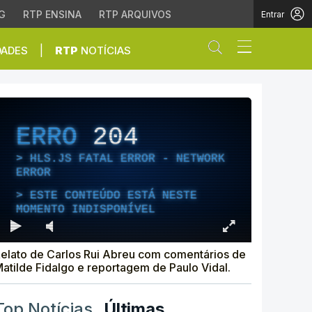
G
RTP ENSINA
RTP ARQUIVOS
Entrar
Abrir campo de
|
DADES
RTP
NOTÍCIAS
s descontos
ERRO
204
HLS.JS FATAL ERROR - NETWORK
ERROR
ESTE CONTEÚDO ESTÁ NESTE
MOMENTO INDISPONÍVEL
elato de Carlos Rui Abreu com comentários de
atilde Fidalgo e reportagem de Paulo Vidal.
Top Notícias
Últimas