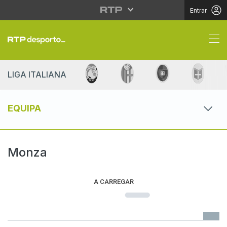
Entrar
Monza | Liga Italiana |
LIGA ITALIANA
EQUIPA
Monza
A CARREGAR