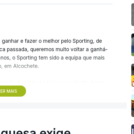
 ganhar e fazer o melhor pelo Sporting, de
ca passada, queremos muito voltar a ganhá-
anos, o Sporting tem sido a equipa que mais
o, em Alcochete.
visão à estreia na I Liga, no sábado, frente
 pela atividade dos ‘leões’ no mercado de
ER MAIS
s do que uma vez, que o clube “tem feito um
de entradas e saídas confirmava que o
guesa exige
s com vontade de vencer pelo clube, como