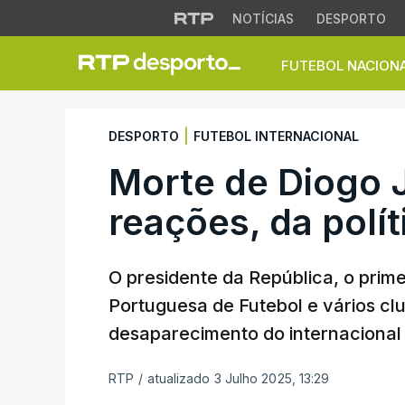
NOTÍCIAS
DESPORTO
FUTEBOL NACION
Morte de Diogo Jot
|
DESPORTO
FUTEBOL INTERNACIONAL
Morte de Diogo 
reações, da polí
O presidente da República, o prime
Portuguesa de Futebol e vários cl
desaparecimento do internacional
RTP
/
atualizado 3 Julho 2025, 13:29