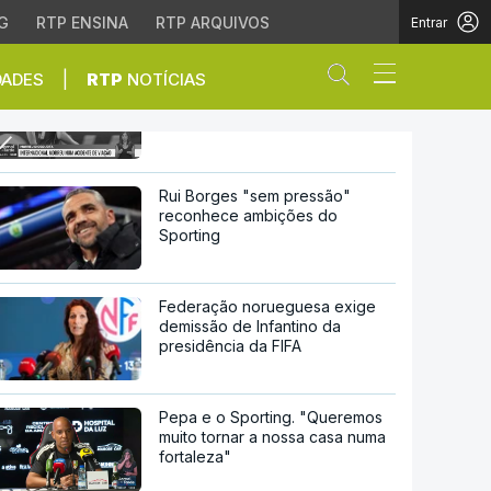
G
RTP ENSINA
RTP ARQUIVOS
Entrar
Abrir campo de
|
DADES
RTP
NOTÍCIAS
Morte de Diogo Jota motiva
reações, da política ao
desporto
lítica ao desporto
Rui Borges "sem pressão"
reconhece ambições do
Sporting
Federação norueguesa exige
demissão de Infantino da
presidência da FIFA
Pepa e o Sporting. "Queremos
muito tornar a nossa casa numa
fortaleza"