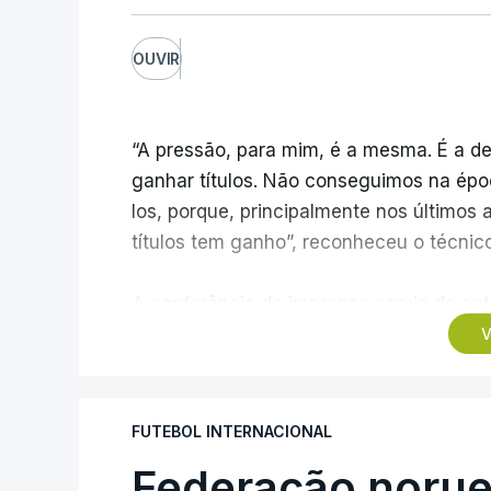
OUVIR
“A pressão, para mim, é a mesma. É a de
ganhar títulos. Não conseguimos na épo
los, porque, principalmente nos últimos 
títulos tem ganho”, reconheceu o técnic
A conferência de imprensa servia de ante
ao Estrela da Amadora, mas foi dominada
V
transferências, onde Borges vincou, mai
trabalho excelente”.
FUTEBOL INTERNACIONAL
Questionado sobre se o elevado número 
Federação norue
Sporting estava a precisar de jogadore