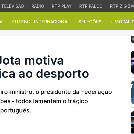
TELEVISÃO
RÁDIO
RTP PLAY
RTP PALCO
RTP ZIG ZA
AL
FUTEBOL INTERNACIONAL
SELEÇÕES
+ MODALI
a motiva reações, da po
Jota motiva
tica ao desporto
iro-ministro, o presidente da Federação
ubes - todos lamentam o trágico
 português.