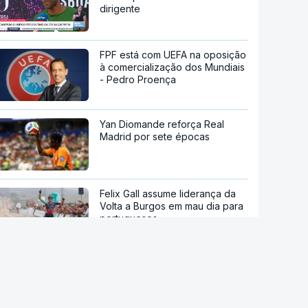
dirigente
FPF está com UEFA na oposição
à comercialização dos Mundiais
- Pedro Proença
Yan Diomande reforça Real
Madrid por sete épocas
Felix Gall assume liderança da
Volta a Burgos em mau dia para
portugueses
Diego Forlán é o novo
selecionador de futebol do
Uruguai