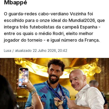
Mbappé
participação numa fase final de um Mundial.
O guarda-redes cabo-verdiano Vozinha foi
escolhido para o onze ideal do Mundial2026, que
O ex-lateral do Benfica considerou que o galardão
integra três futebolistas da campeã Espanha -
“é um enorme orgulho e um reconhecimento que
entre os quais o médio Rodri, eleito melhor
qualquer jogador gostaria de ter”.
jogador do torneio - e igual número da França.
“Fico muito feliz pelo carinho de todas as pessoas
Lusa
/
atualizado 22 Julho 2026, 20:42
que elegeram o meu golo como o melhor da
competição”, afirmou o futebolista, de 23 anos.
À FIFA, o internacional cabo-verdiano, que nasceu
em Roterdão (Países Baixos), garantiu que o lance
não foi obra do acaso.
“Foi a segunda vez que marquei um golo daqueles.
(…) Não foi algo completamente novo para mim.