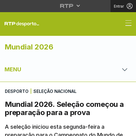
Entrar
Mundial 2026. Seleçã
Mundial 2026
MENU
DESPORTO
|
SELEÇÃO NACIONAL
Mundial 2026. Seleção começou a
preparação para a prova
A seleção iniciou esta segunda-feira a
preparação para o Campeonato do Mundo de