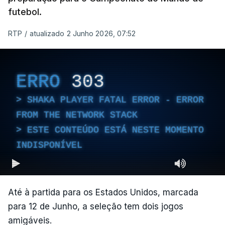
futebol.
RTP
/
atualizado 2 Junho 2026, 07:52
ERRO
303
SHAKA PLAYER FATAL ERROR - ERROR
FROM THE NETWORK STACK
ESTE CONTEÚDO ESTÁ NESTE MOMENTO
INDISPONÍVEL
Até à partida para os Estados Unidos, marcada
para 12 de Junho, a seleção tem dois jogos
amigáveis.