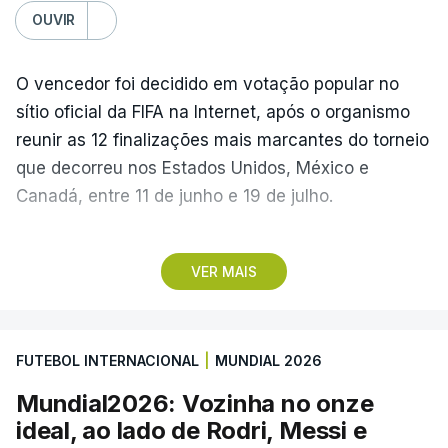
OUVIR
O vencedor foi decidido em votação popular no
sítio oficial da FIFA na Internet, após o organismo
reunir as 12 finalizações mais marcantes do torneio
que decorreu nos Estados Unidos, México e
Canadá, entre 11 de junho e 19 de julho.
Lopes Cabral conquistou o prémio graças ao
VER MAIS
remate de pé direito que colocou a bola no ângulo
da baliza de Emiliano Martínez, aos 12 minutos do
prolongamento, no duelo frente à Argentina (2-3).
FUTEBOL INTERNACIONAL
|
MUNDIAL 2026
“Foi simplesmente surreal”, disse à FIFA o jogador
Mundial2026: Vozinha no onze
dos turcos do Trabzonspor, recordando o momento
ideal, ao lado de Rodri, Messi e
que fez Cabo Verde sonhar alto na sua primeira